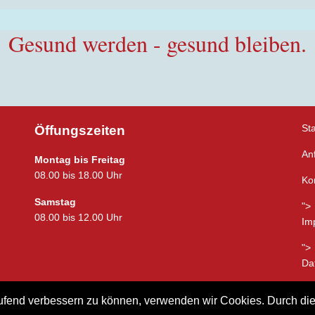
Gesund werden - gesund bleiben.
Sta
Öffungszeiten
An
Montag bis Freitag
08.00 bis 18.00 Uhr
Ko
Samstag
">
08.00 bis 12.00 Uhr
Im
">
Da
laufend verbessern zu können, verwenden wir Cookies. Durch d