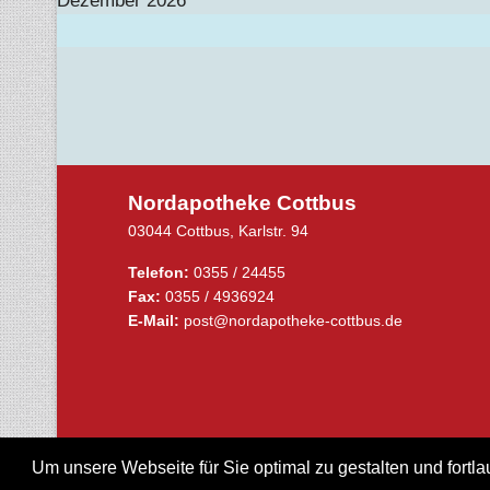
Dezember 2026
Nordapotheke Cottbus
03044 Cottbus, Karlstr. 94
Telefon:
0355 / 24455
Fax:
0355 / 4936924
E-Mail:
post@nordapotheke-cottbus.de
Um unsere Webseite für Sie optimal zu gestalten und fort