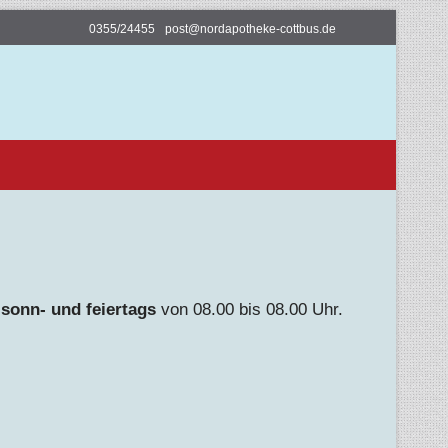
0355/24455
post@nordapotheke-cottbus.de
d
sonn- und feiertags
von 08.00 bis 08.00 Uhr.